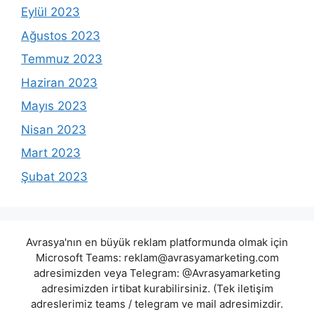
Eylül 2023
Ağustos 2023
Temmuz 2023
Haziran 2023
Mayıs 2023
Nisan 2023
Mart 2023
Şubat 2023
Avrasya'nın en büyük reklam platformunda olmak için
Microsoft Teams:
reklam@avrasyamarketing.com
adresimizden veya Telegram: @Avrasyamarketing
adresimizden irtibat kurabilirsiniz. (Tek iletişim
adreslerimiz teams / telegram ve mail adresimizdir.