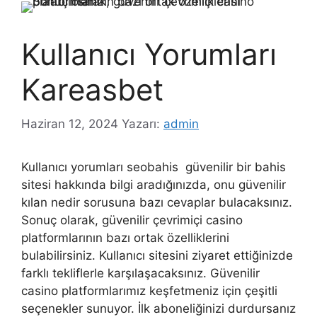
Kullanıcı Yorumları
Kareasbet
Haziran 12, 2024
Yazarı:
admin
Kullanıcı yorumları seobahis güvenilir bir bahis
sitesi hakkında bilgi aradığınızda, onu güvenilir
kılan nedir sorusuna bazı cevaplar bulacaksınız.
Sonuç olarak, güvenilir çevrimiçi casino
platformlarının bazı ortak özelliklerini
bulabilirsiniz. Kullanıcı sitesini ziyaret ettiğinizde
farklı tekliflerle karşılaşacaksınız. Güvenilir
casino platformlarımız keşfetmeniz için çeşitli
seçenekler sunuyor. İlk aboneliğinizi durdursanız