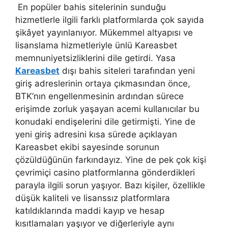
En popüler bahis sitelerinin sunduğu
hizmetlerle ilgili farklı platformlarda çok sayıda
şikâyet yayınlanıyor. Mükemmel altyapısı ve
lisanslama hizmetleriyle ünlü Kareasbet
memnuniyetsizliklerini dile getirdi. Yasa
Kareasbet
dışı bahis siteleri tarafından yeni
giriş adreslerinin ortaya çıkmasından önce,
BTK’nın engellenmesinin ardından sürece
erişimde zorluk yaşayan acemi kullanıcılar bu
konudaki endişelerini dile getirmişti. Yine de
yeni giriş adresini kısa sürede açıklayan
Kareasbet ekibi sayesinde sorunun
çözüldüğünün farkındayız. Yine de pek çok kişi
çevrimiçi casino platformlarına gönderdikleri
parayla ilgili sorun yaşıyor. Bazı kişiler, özellikle
düşük kaliteli ve lisanssız platformlara
katıldıklarında maddi kayıp ve hesap
kısıtlamaları yaşıyor ve diğerleriyle aynı