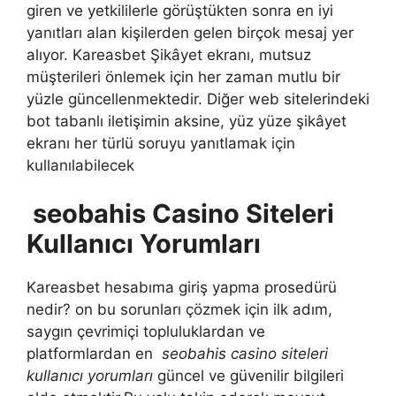
giren ve yetkililerle görüştükten sonra en iyi
yanıtları alan kişilerden gelen birçok mesaj yer
alıyor. Kareasbet Şikâyet ekranı, mutsuz
müşterileri önlemek için her zaman mutlu bir
yüzle güncellenmektedir. Diğer web sitelerindeki
bot tabanlı iletişimin aksine, yüz yüze şikâyet
ekranı her türlü soruyu yanıtlamak için
kullanılabilecek
seobahis Casino Siteleri
Kullanıcı Yorumları
Kareasbet hesabıma giriş yapma prosedürü
nedir? on bu sorunları çözmek için ilk adım,
saygın çevrimiçi topluluklardan ve
platformlardan en
seobahis casino siteleri
kullanıcı yorumları
güncel ve güvenilir bilgileri