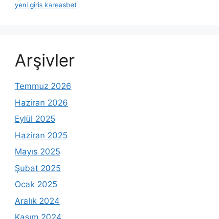
yeni giris kareasbet
Arşivler
Temmuz 2026
Haziran 2026
Eylül 2025
Haziran 2025
Mayıs 2025
Şubat 2025
Ocak 2025
Aralık 2024
Kasım 2024