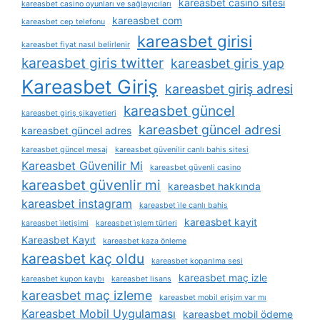
kareasbet casino sitesi
kareasbet casino oyunları ve sağlayıcıları
kareasbet com
kareasbet cep telefonu
kareasbet girisi
kareasbet fiyat nasıl belirlenir
kareasbet giris twitter
kareasbet giris yap
Kareasbet Giriş
kareasbet giriş adresi
kareasbet güncel
kareasbet giriş şikayetleri
kareasbet güncel adresi
kareasbet güncel adres
kareasbet güncel mesaj
kareasbet güvenilir canlı bahis sitesi
Kareasbet Güvenilir Mi
kareasbet güvenli casino
kareasbet güvenlir mi
kareasbet hakkında
kareasbet instagram
kareasbet i̇le canlı bahis
kareasbet kayit
kareasbet i̇letişimi
kareasbet i̇şlem türleri
Kareasbet Kayıt
kareasbet kaza önleme
kareasbet kaç oldu
kareasbet koparılma sesi
kareasbet maç izle
kareasbet kupon kaybı
kareasbet lisans
kareasbet maç izleme
kareasbet mobil erişim var mı
Kareasbet Mobil Uygulaması
kareasbet mobil ödeme