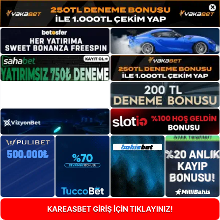
×
KAREASBET GİRİŞ İÇİN TIKLAYINIZ!