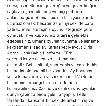
sitesi, hizmetlerinin güvenliğini ve güvenilirliğini
sağlayan güvenilir bir çevrimiçi platform
anlamına gelir. Bahis sitesinin bir üyesi olarak
ücretsiz olarak, hesabınıza en iyi şekilde para
yatırabilir ve istediğiniz oyunu isteğinize göre
oynayabilir ve kuponunuz tutarsa ​​gelir elde
edebilirsiniz. Umarız oyunlar oynama ve ilerleme
kaydetmenizi sağlar. Kareasbet Mevcut Giriş
Adresi Canlı Bahis Platformu, Türk
seçenekleriyle ülkemizdeki tanınmasını
artırabilir. Bahis sitesi, spor bahis ve canlı bahis
hizmetlerinin önemli bir yönüdür. Ay boyunca
yüksek maç oranları yaşarken canlı TV izleme
hizmetini herhangi bir ücret ödemeden
kullanabilirsiniz. Casino ve canlı casino oyunları
dünya çapında önde gelen altyapı şirketleri
tarafından kapsamlı bir şekilde araştırılmış ve