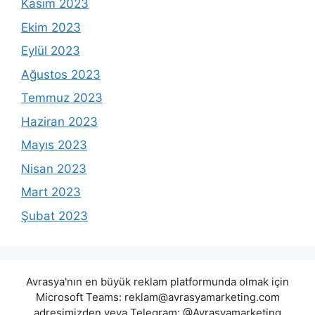
Kasım 2023
Ekim 2023
Eylül 2023
Ağustos 2023
Temmuz 2023
Haziran 2023
Mayıs 2023
Nisan 2023
Mart 2023
Şubat 2023
Avrasya'nın en büyük reklam platformunda olmak için
Microsoft Teams:
reklam@avrasyamarketing.com
adresimizden veya Telegram: @Avrasyamarketing