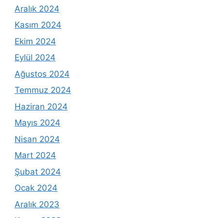
Aralık 2024
Kasım 2024
Ekim 2024
Eylül 2024
Ağustos 2024
Temmuz 2024
Haziran 2024
Mayıs 2024
Nisan 2024
Mart 2024
Şubat 2024
Ocak 2024
Aralık 2023