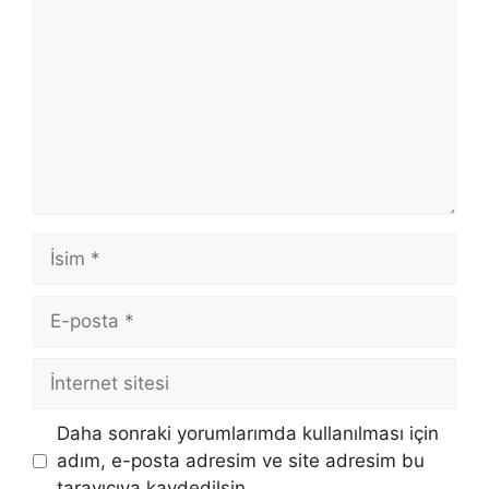
İsim
E-
posta
İnternet
sitesi
Daha sonraki yorumlarımda kullanılması için
adım, e-posta adresim ve site adresim bu
tarayıcıya kaydedilsin.