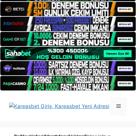
İçeriğe
atla
Menü