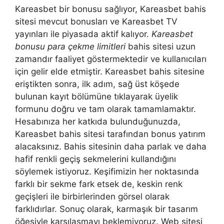
Kareasbet bir bonusu sağlıyor, Kareasbet bahis
sitesi mevcut bonusları ve Kareasbet TV
yayınları ile piyasada aktif kalıyor.
Kareasbet
bonusu para çekme limitleri
bahis sitesi uzun
zamandır faaliyet göstermektedir ve kullanıcıları
için gelir elde etmiştir. Kareasbet bahis sitesine
eriştikten sonra, ilk adım, sağ üst köşede
bulunan kayıt bölümüne tıklayarak üyelik
formunu doğru ve tam olarak tamamlamaktır.
Hesabınıza her katkıda bulunduğunuzda,
Kareasbet bahis sitesi tarafından bonus yatırım
alacaksınız. Bahis sitesinin daha parlak ve daha
hafif renkli geçiş sekmelerini kullandığını
söylemek istiyoruz. Keşifimizin her noktasında
farklı bir sekme fark etsek de, keskin renk
geçişleri ile birbirlerinden görsel olarak
farklıdırlar. Sonuç olarak, karmaşık bir tasarım
öğesiyle karşılaşmayı beklemiyoruz. Web sitesi