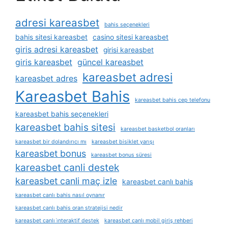
adresi kareasbet
bahis seçenekleri
bahis sitesi kareasbet
casino sitesi kareasbet
giris adresi kareasbet
girisi kareasbet
giris kareasbet
güncel kareasbet
kareasbet adresi
kareasbet adres
Kareasbet Bahis
kareasbet bahis cep telefonu
kareasbet bahis seçenekleri
kareasbet bahis sitesi
kareasbet basketbol oranları
kareasbet bir dolandırıcı mı
kareasbet bisiklet yarışı
kareasbet bonus
kareasbet bonus süresi
kareasbet canli destek
kareasbet canli maç izle
kareasbet canlı bahis
kareasbet canlı bahis nasıl oynanır
kareasbet canlı bahis oran stratejisi nedir
kareasbet canlı i̇nteraktif destek
kareasbet canlı mobil giriş rehberi