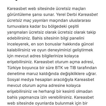
Kareasbet web sitesinde ücretsiz maçları
görüntüleme şansı sunar. Yerel Derbi
Kareasbet
ücretsiz maç yayınları
maçından uluslararası
turnuvalara kadar bu bölgedeki çeşitli
yarışmaları ücretsiz olarak ücretsiz olarak takip
edebilirsiniz. Bahis sitesinin bilgi panelini
inceleyerek, en son bonuslar hakkında güncel
kalabilirsiniz ve oyun deneyiminizi geliştirmek
için mevcut adres bilgilerinize kolayca
erişebilirsiniz. Kareasbet oturum açma adresi,
Türkiye boyunca bir süre BTK ve TIB tarafından
denetime maruz kaldığında değişikliklere uğrar.
Sosyal medya hesapları aracılığıyla Kareasbet
mevcut oturum açma adresine kolayca
erişebilirsiniz ve herhangi bir kesinti olmadan
bahis yapmanıza izin verebilirsiniz. Kareasbet
web sitesinde oyunlarda bulunmak için bir