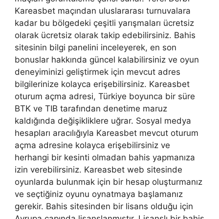
Kareasbet maçından uluslararası turnuvalara
kadar bu bölgedeki çeşitli yarışmaları ücretsiz
olarak ücretsiz olarak takip edebilirsiniz. Bahis
sitesinin bilgi panelini inceleyerek, en son
bonuslar hakkında güncel kalabilirsiniz ve oyun
deneyiminizi geliştirmek için mevcut adres
bilgilerinize kolayca erişebilirsiniz. Kareasbet
oturum açma adresi, Türkiye boyunca bir süre
BTK ve TIB tarafından denetime maruz
kaldığında değişikliklere uğrar. Sosyal medya
hesapları aracılığıyla Kareasbet mevcut oturum
açma adresine kolayca erişebilirsiniz ve
herhangi bir kesinti olmadan bahis yapmanıza
izin verebilirsiniz. Kareasbet web sitesinde
oyunlarda bulunmak için bir hesap oluşturmanız
ve seçtiğiniz oyunu oynatmaya başlamanız
gerekir. Bahis sitesinden bir lisans olduğu için
Avrupa çapında lisanslanmıştır. Lisanslı bir bahis