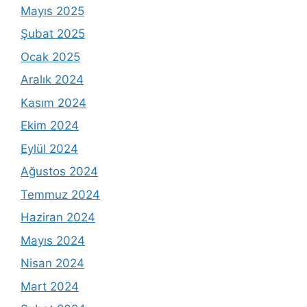
Mayıs 2025
Şubat 2025
Ocak 2025
Aralık 2024
Kasım 2024
Ekim 2024
Eylül 2024
Ağustos 2024
Temmuz 2024
Haziran 2024
Mayıs 2024
Nisan 2024
Mart 2024