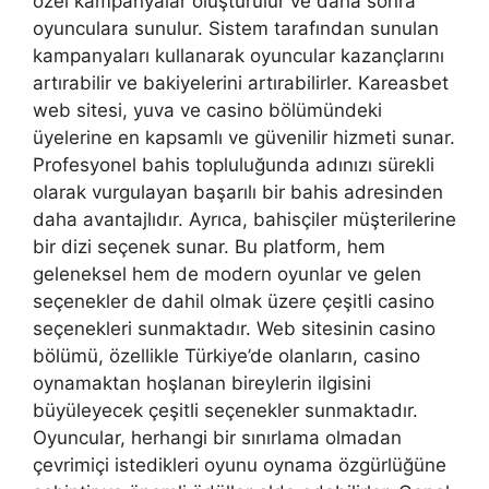
özel kampanyalar oluşturulur ve daha sonra
oyunculara sunulur. Sistem tarafından sunulan
kampanyaları kullanarak oyuncular kazançlarını
artırabilir ve bakiyelerini artırabilirler. Kareasbet
web sitesi, yuva ve casino bölümündeki
üyelerine en kapsamlı ve güvenilir hizmeti sunar.
Profesyonel bahis topluluğunda adınızı sürekli
olarak vurgulayan başarılı bir bahis adresinden
daha avantajlıdır. Ayrıca, bahisçiler müşterilerine
bir dizi seçenek sunar. Bu platform, hem
geleneksel hem de modern oyunlar ve gelen
seçenekler de dahil olmak üzere çeşitli casino
seçenekleri sunmaktadır. Web sitesinin casino
bölümü, özellikle Türkiye’de olanların, casino
oynamaktan hoşlanan bireylerin ilgisini
büyüleyecek çeşitli seçenekler sunmaktadır.
Oyuncular, herhangi bir sınırlama olmadan
çevrimiçi istedikleri oyunu oynama özgürlüğüne