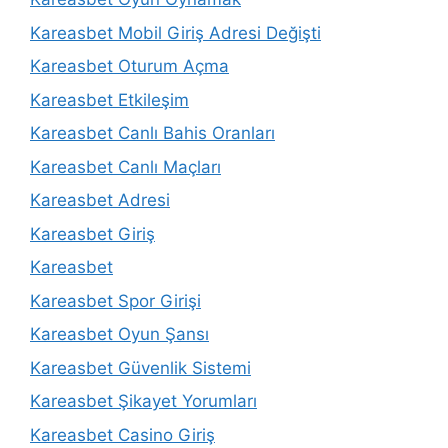
Kareasbet Mobil Giriş Adresi Değişti
Kareasbet Oturum Açma
Kareasbet Etkileşim
Kareasbet Canlı Bahis Oranları
Kareasbet Canlı Maçları
Kareasbet Adresi
Kareasbet Giriş
Kareasbet
Kareasbet Spor Girişi
Kareasbet Oyun Şansı
Kareasbet Güvenlik Sistemi
Kareasbet Şikayet Yorumları
Kareasbet Casino Giriş