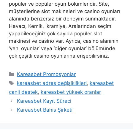
popüler ve popüler oyun bölümleridir. Site,
müşterilerine slot makineleri ve casino oyunları
alanında benzersiz bir deneyim sunmaktadır.
Havacı, Kemik, İkramiye, Aralarından seçim
yapabileceğiniz çok sayıda popüler slot
makinesi ve casino var. Ayrıca, casino alanının
‘yeni oyunlar’ veya ‘diğer oyunlar’ bölümünde
çok çeşitli casino oyunlarına erişebilirsiniz.
Kategoriler
Kareasbet Promosyonlar
Etiketler
kareasbet adres değişiklikleri
,
kareasbet
canli destek
,
kareasbet yüksek oranlar
Kareasbet Kayıt Süreci
Kareasbet Bahis Şirketi