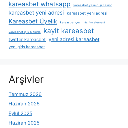
kareasbet whatsapp
kareasbet yasa dışı casino
kareasbet yeni adresi
kareasbet yeni adresi
Kareasbet Üyelik
kareasbet çevrimiçi i̇ncelemesi
kayit kareasbet
kareasbet ışık hızında
yeni adresi kareasbet
twitter kareasbet
yeni giris kareasbet
Arşivler
Temmuz 2026
Haziran 2026
Eylül 2025
Haziran 2025