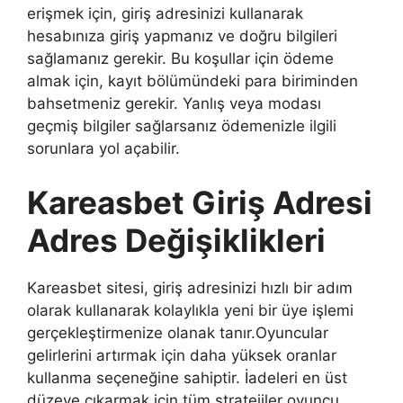
erişmek için, giriş adresinizi kullanarak
hesabınıza giriş yapmanız ve doğru bilgileri
sağlamanız gerekir. Bu koşullar için ödeme
almak için, kayıt bölümündeki para biriminden
bahsetmeniz gerekir. Yanlış veya modası
geçmiş bilgiler sağlarsanız ödemenizle ilgili
sorunlara yol açabilir.
Kareasbet Giriş Adresi
Adres Değişiklikleri
Kareasbet sitesi, giriş adresinizi hızlı bir adım
olarak kullanarak kolaylıkla yeni bir üye işlemi
gerçekleştirmenize olanak tanır.Oyuncular
gelirlerini artırmak için daha yüksek oranlar
kullanma seçeneğine sahiptir. İadeleri en üst
düzeye çıkarmak için tüm stratejiler oyuncu