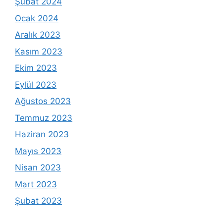
Şubat 2024
Ocak 2024
Aralık 2023
Kasım 2023
Ekim 2023
Eylül 2023
Ağustos 2023
Temmuz 2023
Haziran 2023
Mayıs 2023
Nisan 2023
Mart 2023
Şubat 2023