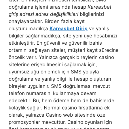
doğrulama işlemi sırasında hesap
Kareasbet
giriş adresi adres değişiklikleri
bilgilerinizi
onaylayacaktır. Birden fazla kayıt
oluşturulmadıkça
Kareasbet Giriş
ve yanlış
bilgiler sağlanmadıkça, site yeni üye hesabınızı
etkinleştirir. En güvenli ve güvenilir bahis
ortamını sağlayan siteler, müşteri kayıt sürecine
öncelik verir. Yalnızca gerçek bireylerin casino
sitelerine erişebilmesini sağlamak için,
uyumsuzluğu önlemek için SMS yoluyla
doğrulama ve yanlış bilgi ile hesap oluşturan
bireyler uygulanır. SMS doğrulaması mevcut
telefon numarasını kullanmaya devam
edecektir. Bu, hem ödeme hem de bahislerde
kolaylık sağlar. Normal casino fırsatlarına ek
olarak, yalnızca Casino web sitesinde özel
promosyonlar mevcuttur. Casino oyunları için