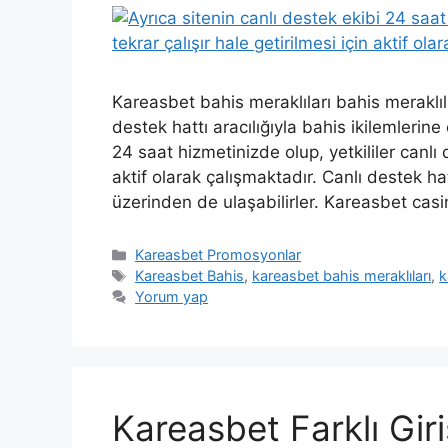
Kareasbet bahis meraklıları bahis meraklıl
destek hattı aracılığıyla bahis ikilemlerine
24 saat hizmetinizde olup, yetkililer canlı d
aktif olarak çalışmaktadır. Canlı destek ha
üzerinden de ulaşabilirler. Kareasbet cas
Kategoriler
Kareasbet Promosyonlar
Etiketler
Kareasbet Bahis
,
kareasbet bahis meraklıları
,
k
Yorum yap
Kareasbet Farklı Giri