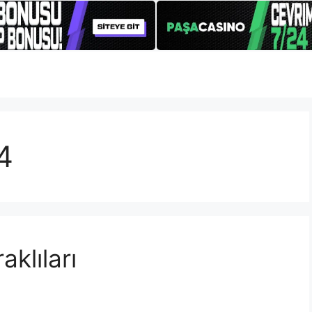
4
klıları