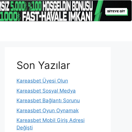
Son Yazılar
Kareasbet Üyesi Olun
Kareasbet Sosyal Medya
Kareasbet Bağlantı Sorunu
Kareasbet Oyun Oynamak
Kareasbet Mobil Giriş Adresi
Değişti