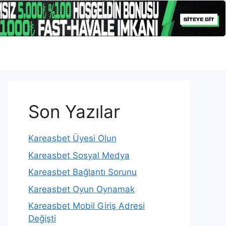
Son Yazılar
Kareasbet Üyesi Olun
Kareasbet Sosyal Medya
Kareasbet Bağlantı Sorunu
Kareasbet Oyun Oynamak
Kareasbet Mobil Giriş Adresi
Değişti