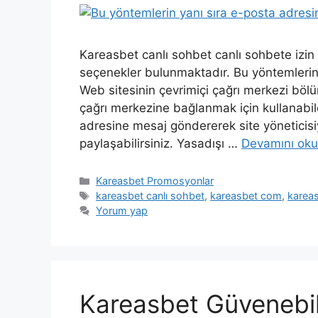
Kareasbet canlı sohbet canlı sohbete izin 
seçenekler bulunmaktadır. Bu yöntemlerin y
Web sitesinin çevrimiçi çağrı merkezi bölüm
çağrı merkezine bağlanmak için kullanabil
adresine mesaj göndererek site yöneticisiyle
paylaşabilirsiniz. Yasadışı …
Devamını ok
Kategoriler
Kareasbet Promosyonlar
Etiketler
kareasbet canlı sohbet
,
kareasbet com
,
kareas
Yorum yap
Kareasbet Güvenebil