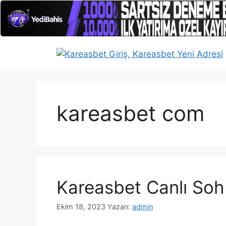
İçeriğe
atla
kareasbet com
Kareasbet Canlı Soh
Ekim 18, 2023
Yazarı:
admin