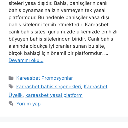
siteleri yasa dışıdır. Bahis, bahisçilerin canlı
bahis oynamasına izin vermeyen tek yasal
platformdur. Bu nedenle bahisçiler yasa dışı
bahis sitelerini tercih etmektedir. Kareasbet
canlı bahis sitesi günümüzde ülkemizde en hızlı
büyüyen bahis sitelerinden biridir. Canlı bahis
alanında oldukça iyi oranlar sunan bu site,
birçok bahisçi için önemli bir platformdur. …
Devamını oku…
Kategoriler
Kareasbet Promosyonlar
Etiketler
kareasbet bahis seçenekleri
,
Kareasbet
Üyelik
,
kareasbet yasal platform
Yorum yap