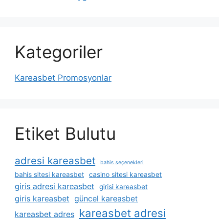
Kategoriler
Kareasbet Promosyonlar
Etiket Bulutu
adresi kareasbet
bahis seçenekleri
bahis sitesi kareasbet
casino sitesi kareasbet
giris adresi kareasbet
girisi kareasbet
giris kareasbet
güncel kareasbet
kareasbet adresi
kareasbet adres