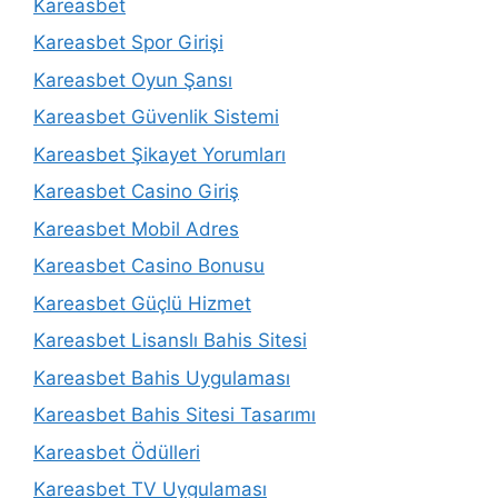
Kareasbet
Kareasbet Spor Girişi
Kareasbet Oyun Şansı
Kareasbet Güvenlik Sistemi
Kareasbet Şikayet Yorumları
Kareasbet Casino Giriş
Kareasbet Mobil Adres
Kareasbet Casino Bonusu
Kareasbet Güçlü Hizmet
Kareasbet Lisanslı Bahis Sitesi
Kareasbet Bahis Uygulaması
Kareasbet Bahis Sitesi Tasarımı
Kareasbet Ödülleri
Kareasbet TV Uygulaması