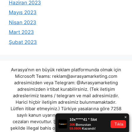
Haziran 2023
Mayıs 2023
Nisan 2023
Mart 2023
Şubat 2023
Avrasya'nın en büyük reklam platformunda olmak için
Microsoft Teams:
reklam@avrasyamarketing.com
adresimizden veya Telegram: @Avrasyamarketing
adresimizden irtibat kurabilirsiniz. (Tek iletişim
adreslerimiz teams / telegram ve mail adresimizdir.
Harici hiçbir iletişim adresimiz bulunmamaktadır.
Lütfen itibar etmeyiniz.) Türkiye yasalarına göre 7258
sayılı kanun uyarınca yasa dışı bahis oynamanın
cezaları mevcuttur. Şu an bulunduğunuz site hiç bir
şekilde illegal bahis oyunları oynatmıyor ve oynamaya