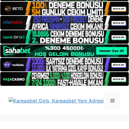
İçeriğe
atla
Menü