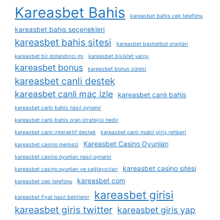
Kareasbet Bahis
kareasbet bahis cep telefonu
kareasbet bahis seçenekleri
kareasbet bahis sitesi
kareasbet basketbol oranları
kareasbet bir dolandırıcı mı
kareasbet bisiklet yarışı
kareasbet bonus
kareasbet bonus süresi
kareasbet canli destek
kareasbet canli maç izle
kareasbet canlı bahis
kareasbet canlı bahis nasıl oynanır
kareasbet canlı bahis oran stratejisi nedir
kareasbet canlı i̇nteraktif destek
kareasbet canlı mobil giriş rehberi
Kareasbet Casino Oyunları
kareasbet casino merkezi
kareasbet casino oyunları nasıl oynanır
kareasbet casino sitesi
kareasbet casino oyunları ve sağlayıcıları
kareasbet com
kareasbet cep telefonu
kareasbet girisi
kareasbet fiyat nasıl belirlenir
kareasbet giris twitter
kareasbet giris yap