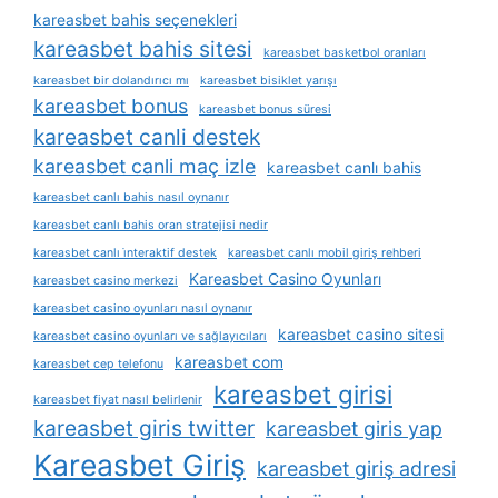
kareasbet bahis seçenekleri
kareasbet bahis sitesi
kareasbet basketbol oranları
kareasbet bir dolandırıcı mı
kareasbet bisiklet yarışı
kareasbet bonus
kareasbet bonus süresi
kareasbet canli destek
kareasbet canli maç izle
kareasbet canlı bahis
kareasbet canlı bahis nasıl oynanır
kareasbet canlı bahis oran stratejisi nedir
kareasbet canlı i̇nteraktif destek
kareasbet canlı mobil giriş rehberi
Kareasbet Casino Oyunları
kareasbet casino merkezi
kareasbet casino oyunları nasıl oynanır
kareasbet casino sitesi
kareasbet casino oyunları ve sağlayıcıları
kareasbet com
kareasbet cep telefonu
kareasbet girisi
kareasbet fiyat nasıl belirlenir
kareasbet giris twitter
kareasbet giris yap
Kareasbet Giriş
kareasbet giriş adresi