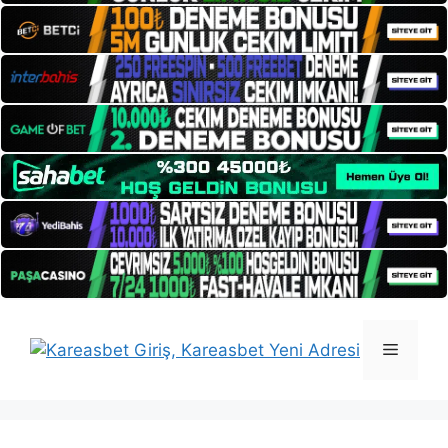
İçeriğe
atla
Menü