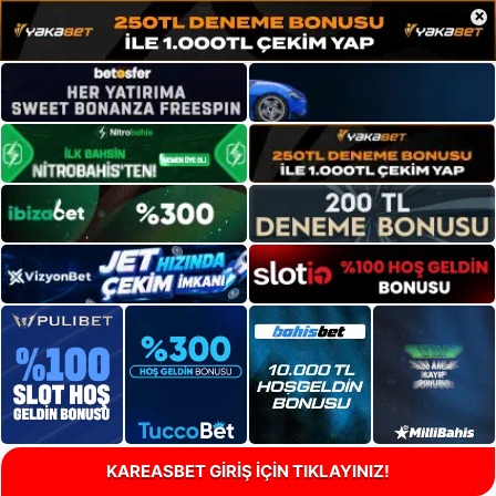
×
KAREASBET GİRİŞ İÇİN TIKLAYINIZ!