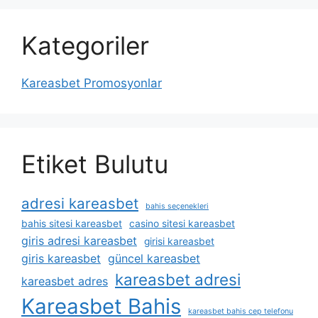
Kategoriler
Kareasbet Promosyonlar
Etiket Bulutu
adresi kareasbet
bahis seçenekleri
bahis sitesi kareasbet
casino sitesi kareasbet
giris adresi kareasbet
girisi kareasbet
giris kareasbet
güncel kareasbet
kareasbet adresi
kareasbet adres
Kareasbet Bahis
kareasbet bahis cep telefonu