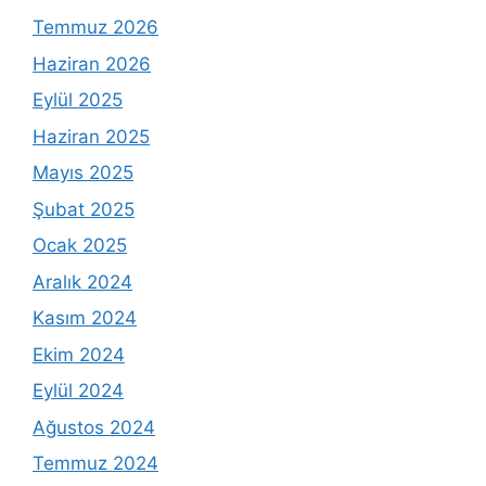
Temmuz 2026
Haziran 2026
Eylül 2025
Haziran 2025
Mayıs 2025
Şubat 2025
Ocak 2025
Aralık 2024
Kasım 2024
Ekim 2024
Eylül 2024
Ağustos 2024
Temmuz 2024