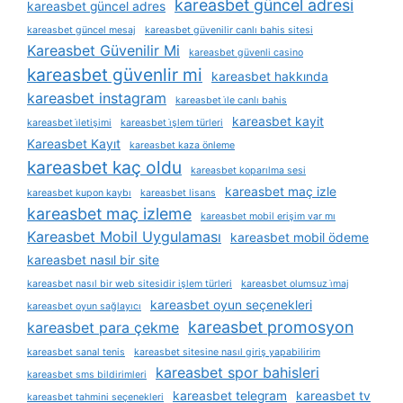
kareasbet güncel adresi
kareasbet güncel adres
kareasbet güncel mesaj
kareasbet güvenilir canlı bahis sitesi
Kareasbet Güvenilir Mi
kareasbet güvenli casino
kareasbet güvenlir mi
kareasbet hakkında
kareasbet instagram
kareasbet i̇le canlı bahis
kareasbet kayit
kareasbet i̇letişimi
kareasbet i̇şlem türleri
Kareasbet Kayıt
kareasbet kaza önleme
kareasbet kaç oldu
kareasbet koparılma sesi
kareasbet maç izle
kareasbet kupon kaybı
kareasbet lisans
kareasbet maç izleme
kareasbet mobil erişim var mı
Kareasbet Mobil Uygulaması
kareasbet mobil ödeme
kareasbet nasıl bir site
kareasbet nasıl bir web sitesidir işlem türleri
kareasbet olumsuz i̇maj
kareasbet oyun seçenekleri
kareasbet oyun sağlayıcı
kareasbet promosyon
kareasbet para çekme
kareasbet sanal tenis
kareasbet sitesine nasıl giriş yapabilirim
kareasbet spor bahisleri
kareasbet sms bildirimleri
kareasbet telegram
kareasbet tv
kareasbet tahmini seçenekleri