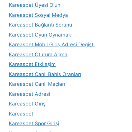
Kareasbet Üyesi Olun
Kareasbet Sosyal Medya
Kareasbet Bağlantı Sorunu
Kareasbet Oyun Oynamak
Kareasbet Mobil Giriş Adresi Değişti
Kareasbet Oturum Açma
Kareasbet Etkileşim
Kareasbet Canlı Bahis Oranları
Kareasbet Canlı Maçları
Kareasbet Adresi
Kareasbet Giriş
Kareasbet
Kareasbet Spor Girişi