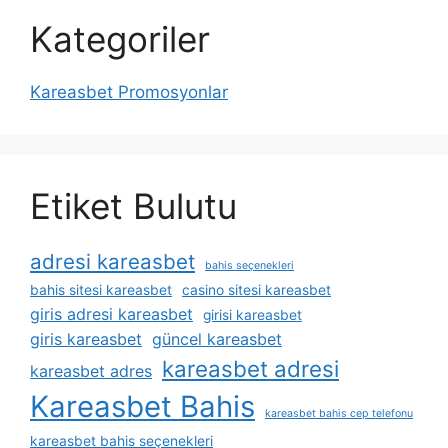
Kategoriler
Kareasbet Promosyonlar
Etiket Bulutu
adresi kareasbet
bahis seçenekleri
bahis sitesi kareasbet
casino sitesi kareasbet
giris adresi kareasbet
girisi kareasbet
giris kareasbet
güncel kareasbet
kareasbet adresi
kareasbet adres
Kareasbet Bahis
kareasbet bahis cep telefonu
kareasbet bahis seçenekleri