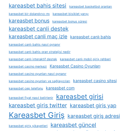
kareasbet bahis sitesi
kareasbet basketbol oranları
kareasbet bir dolandırıcı mı
kareasbet bisiklet yarışı
kareasbet bonus
kareasbet bonus süresi
kareasbet canli destek
kareasbet canli maç izle
kareasbet canlı bahis
kareasbet canlı bahis nasıl oynanır
kareasbet canlı bahis oran stratejisi nedir
kareasbet canlı i̇nteraktif destek
kareasbet canlı mobil giriş rehberi
Kareasbet Casino Oyunları
kareasbet casino merkezi
kareasbet casino oyunları nasıl oynanır
kareasbet casino sitesi
kareasbet casino oyunları ve sağlayıcıları
kareasbet com
kareasbet cep telefonu
kareasbet girisi
kareasbet fiyat nasıl belirlenir
kareasbet giris twitter
kareasbet giris yap
Kareasbet Giriş
kareasbet giriş adresi
kareasbet güncel
kareasbet giriş şikayetleri