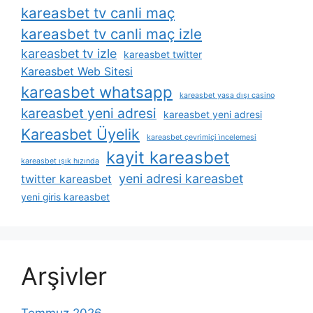
kareasbet tv canli maç
kareasbet tv canli maç izle
kareasbet tv izle
kareasbet twitter
Kareasbet Web Sitesi
kareasbet whatsapp
kareasbet yasa dışı casino
kareasbet yeni adresi
kareasbet yeni adresi
Kareasbet Üyelik
kareasbet çevrimiçi i̇ncelemesi
kayit kareasbet
kareasbet ışık hızında
yeni adresi kareasbet
twitter kareasbet
yeni giris kareasbet
Arşivler