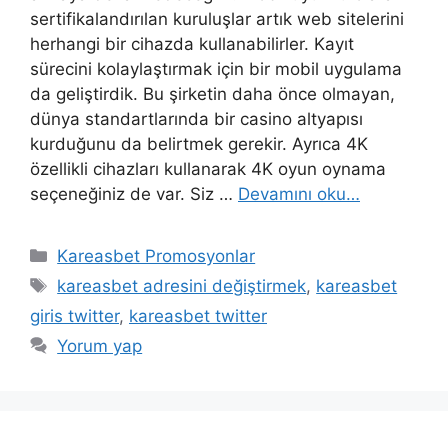
sertifikalandırılan kuruluşlar artık web sitelerini
herhangi bir cihazda kullanabilirler. Kayıt
sürecini kolaylaştırmak için bir mobil uygulama
da geliştirdik. Bu şirketin daha önce olmayan,
dünya standartlarında bir casino altyapısı
kurduğunu da belirtmek gerekir. Ayrıca 4K
özellikli cihazları kullanarak 4K oyun oynama
seçeneğiniz de var. Siz …
Devamını oku…
Kategoriler
Kareasbet Promosyonlar
Etiketler
kareasbet adresini değiştirmek
,
kareasbet
giris twitter
,
kareasbet twitter
Yorum yap