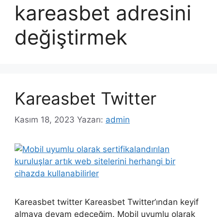
kareasbet adresini
değiştirmek
Kareasbet Twitter
Kasım 18, 2023
Yazarı:
admin
Kareasbet twitter Kareasbet Twitter’ından keyif
almaya devam edeceğim. Mobil uyumlu olarak