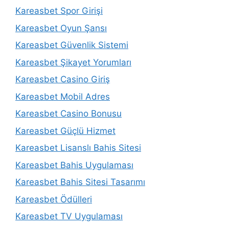
Kareasbet Spor Girişi
Kareasbet Oyun Şansı
Kareasbet Güvenlik Sistemi
Kareasbet Şikayet Yorumları
Kareasbet Casino Giriş
Kareasbet Mobil Adres
Kareasbet Casino Bonusu
Kareasbet Güçlü Hizmet
Kareasbet Lisanslı Bahis Sitesi
Kareasbet Bahis Uygulaması
Kareasbet Bahis Sitesi Tasarımı
Kareasbet Ödülleri
Kareasbet TV Uygulaması