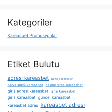
Kategoriler
Kareasbet Promosyonlar
Etiket Bulutu
adresi kareasbet
bahis seçenekleri
bahis sitesi kareasbet
casino sitesi kareasbet
giris adresi kareasbet
girisi kareasbet
giris kareasbet
güncel kareasbet
kareasbet adresi
kareasbet adres