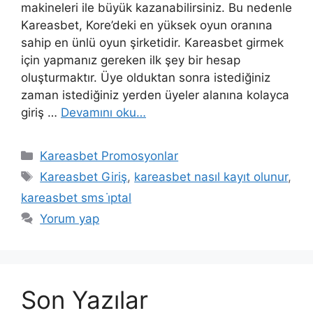
makineleri ile büyük kazanabilirsiniz. Bu nedenle
Kareasbet, Kore’deki en yüksek oyun oranına
sahip en ünlü oyun şirketidir. Kareasbet girmek
için yapmanız gereken ilk şey bir hesap
oluşturmaktır. Üye olduktan sonra istediğiniz
zaman istediğiniz yerden üyeler alanına kolayca
giriş …
Devamını oku…
Kategoriler
Kareasbet Promosyonlar
Etiketler
Kareasbet Giriş
,
kareasbet nasıl kayıt olunur
,
kareasbet sms i̇ptal
Yorum yap
Son Yazılar