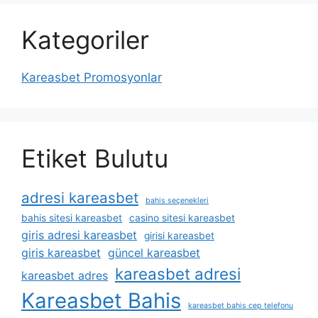
Kategoriler
Kareasbet Promosyonlar
Etiket Bulutu
adresi kareasbet
bahis seçenekleri
bahis sitesi kareasbet
casino sitesi kareasbet
giris adresi kareasbet
girisi kareasbet
giris kareasbet
güncel kareasbet
kareasbet adresi
kareasbet adres
Kareasbet Bahis
kareasbet bahis cep telefonu