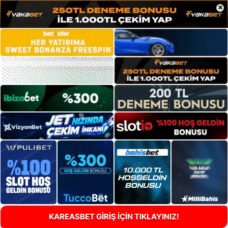
×
KAREASBET GİRİŞ İÇİN TIKLAYINIZ!