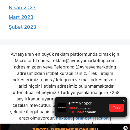
Nisan 2023
Mart 2023
Şubat 2023
Avrasya'nın en büyük reklam platformunda olmak için
Microsoft Teams:
reklam@avrasyamarketing.com
adresimizden veya Telegram: @Avrasyamarketing
adresimizden irtibat kurabilirsiniz. (Tek iletişim
adreslerimiz teams / telegram ve mail adresimizdir.
Harici hiçbir iletişim adresimiz bulunmamaktadır.
Lütfen itibar etmeyiniz.) Türkiye yasalarına göre 7258
sayılı kanun uyarınca yasa dışı bahis oynamanın
cezaları mevcuttur. Şu an bulunduğunuz site hiç bir
şekilde illegal bahis oyunları oynatmıyor ve oynamaya
aracı olmuyordur.
nextbet
|
orjinbet
|
jackbit
|
casinoramada
|
tophillbet
|
sterlinbet
|
palmibet
|
×