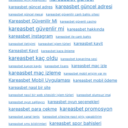
kareasbet güncel adresi
kareasbet güncel adres
kareasbet güncel mesaj
kareasbet güvenilir canlı bahis sitesi
Kareasbet Güvenilir Mi
kareasbet güvenli casino
kareasbet güvenlir mi
kareasbet hakkında
kareasbet instagram
kareasbet i̇le canlı bahis
kareasbet kayit
kareasbet i̇letişimi
kareasbet i̇şlem türleri
Kareasbet Kayıt
kareasbet kaza önleme
kareasbet kaç oldu
kareasbet koparılma sesi
kareasbet maç izle
kareasbet kupon kaybı
kareasbet lisans
kareasbet maç izleme
kareasbet mobil erişim var mı
Kareasbet Mobil Uygulaması
kareasbet mobil ödeme
kareasbet nasıl bir site
kareasbet nasıl bir web sitesidir işlem türleri
kareasbet olumsuz i̇maj
kareasbet oyun seçenekleri
kareasbet oyun sağlayıcı
kareasbet promosyon
kareasbet para çekme
kareasbet sanal tenis
kareasbet sitesine nasıl giriş yapabilirim
kareasbet spor bahisleri
kareasbet sms bildirimleri